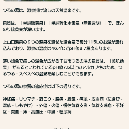
つるの湯は、源泉掛け流しの天然温泉です。
泉質は、「単純硫黄泉」「単純硫化水素泉（無色透明）」で、ほん
のり硫黄臭が漂います。
上山田温泉の９つの源泉を混ぜた混合泉で毎分115Lのお湯が流れ
込んでおり、源泉の温度は46.4℃でpH値8.7程度あります。
薄い緑色で癒しの湯色が広がる千曲市つるの湯の泉質は、「
美肌効
果
」 があるといわれているpH値7.5以上のアルカリ性のため、つ
るつる・スベスベの温泉を楽しむことができます。
つるの湯の泉質の適応症は以下の通りです。
神経痛・リウマチ・肩こり・腰痛・脚気・痛風・皮膚病（にきび・
湿疹・しもやけ）・外傷・火傷・慢性気管支炎・気管支喘息・不妊
症・貧血・痔・高血圧・中風・糖尿病